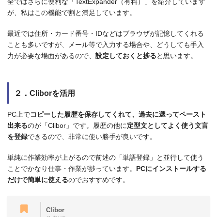
全ではさらに便利な「TextExpander（有料）」を紹介しています
が、私はこの機能で割と満足しています。
最近では住所・カード番号・IDなどはブラウザが記憶してくれる
ことも多いですが、メール等で入力する場合や、どうしても手入
力が必要な場面があるので、
設定しておくと捗る
と思います。
２．Cliborを活用
PC上で
コピーした履歴を保存してくれて、過去に遡ってペースト
出来る
のが「Clibor」です。履歴の他に
定型文としてよく使う文言
を登録
できるので、非常に使い勝手が良いです。
単純に作業効率が上がるので前述の「単語登録」と並行して使う
ことでかなり仕事・作業が捗っています。
PCにインストールする
だけで簡単に使える
のでおすすめです。
Clibor