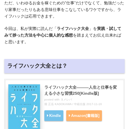
ただ、いわゆるお金を稼ぐための”仕事”だけでなくて、勉強だった
り家事だったりもある意味仕事をこなしているワケですから、ラ
イフハックは応用できます。
今回は、私が実際に読んだ「
ライフハック大全
」を
実践・試して
みて捗った方法を中心に個人的な感想
を踏まえてお伝え出来れば
と思います。
ライフハック大全とは？
ライフハック大全―――人生と仕事を変
える小さな習慣250[Kindle版]
posted with
ヨメレバ
堀 正岳 KADOKAWA / 中経出版 2017-11-16
Kindle
Amazon[書籍版]