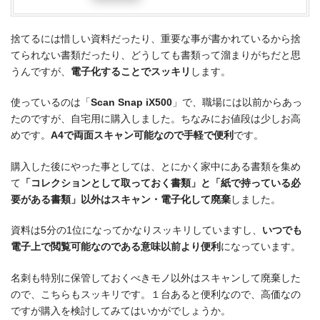
捨てるには惜しい資料だったり、重要な事が書かれているから捨
てられない書類だったり、どうしても書類って溜まりがちだと思
うんですが、
電子化することでスッキリ
します。
使っているのは「
Scan Snap iX500
」で、職場には以前からあっ
たのですが、自宅用に購入しました。ちなみにお値段は少しお高
めです。
A4で両面スキャン可能なので手軽で便利
です。
購入した後にやった事としては、とにかく家中にある書類を集め
て
「コレクションとして取っておく書類」と「紙で持っている必
要がある書類」以外はスキャン・電子化して廃棄
しました。
資料は5分の1位になってかなりスッキリしていますし、
いつでも
電子上で閲覧可能なのである意味以前より便利
になっています。
名刺も特別に保管しておくべきモノ以外はスキャンして廃棄した
ので、こちらもスッキリです。１台あると便利なので、高価なの
ですが購入を検討してみてはいかがでしょうか。