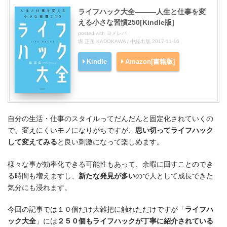
ライフハック大全―――人生と仕事を変
える小さな習慣250[Kindle版]
posted with
ヨメレバ
堀 正岳 KADOKAWA / 中経出版 2017-11-16
Kindle
Amazon[書籍版]
自分の生活・仕事のスタイルってだんだんと固定化されていくの
で、変えにくいモノになりがちですが、
思い切ってライフハック
して変えてみる
と良い刺激になって楽しめます。
様々な事が効率化できる可能性もあって、余暇に回すことのでき
る時間も増えますし、
新たな発見が多い
ので人として成長できた
気分にも浸れます。
今回の記事では１０個だけ大雑把に触れただけですが「
ライフハ
ック大全
」には
２５０個もライフハックが丁寧に紹介されている