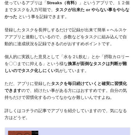
使っているアプリは「
Streaks（有料）
」というアプリで、１２個
までタスクを入力可能で、
タスクが出来た or やらない事をやらな
かった
という事を記録できます。
登録したタスクを長押しするだけで記録が出来て簡単＋ヘルスケ
アアプリと連動しているので、歩数などをタスクに組み込んで自
動的に達成状況を記録できるのがおすすめポイントです。
個人的に実践した意見として「水を２L飲む」とか「摂取カロリー
を〇〇までに抑える」という様な
換算が面倒なタスクは判断が難
しいのでタスク化しにくい
気がしています。
ただ、アプリに登録した
タスクを毎日続けていくと確実に習慣化
できます
ので、続けたい事がある方にはおすすめです。自分の気
持ちだけで習慣化するのってなかなか難しいんですよね。
詳しくはコチラの記事でアプリを紹介していますので、気になる
方はどうぞ。