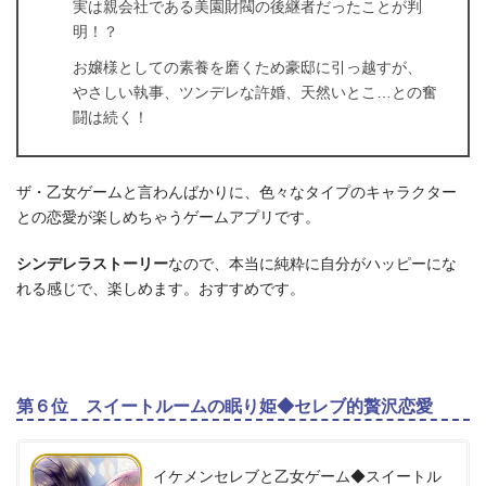
実は親会社である美園財閥の後継者だったことが判
明！？
お嬢様としての素養を磨くため豪邸に引っ越すが、
やさしい執事、ツンデレな許婚、天然いとこ…との奮
闘は続く！
ザ・乙女ゲームと言わんばかりに、色々なタイプのキャラクター
との恋愛が楽しめちゃうゲームアプリです。
シンデレラストーリー
なので、本当に純粋に自分がハッピーにな
れる感じで、楽しめます。おすすめです。
第６位 スイートルームの眠り姫◆セレブ的贅沢恋愛
イケメンセレブと乙女ゲーム◆スイートル