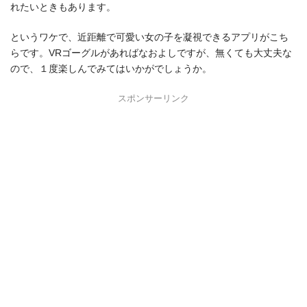
れたいときもあります。
というワケで、近距離で可愛い女の子を凝視できるアプリがこち
らです。VRゴーグルがあればなおよしですが、無くても大丈夫な
ので、１度楽しんでみてはいかがでしょうか。
スポンサーリンク