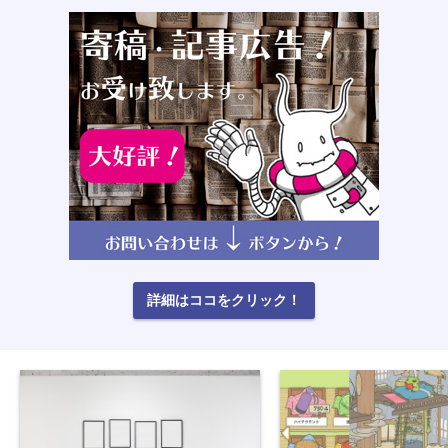
詳細はココをクリック！