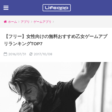
ホーム
アプリ
ゲームアプリ
【フリー】女性向けの無料おすすめ乙女ゲームアプ
リランキングTOP7
2016/07/31
2017/10/08