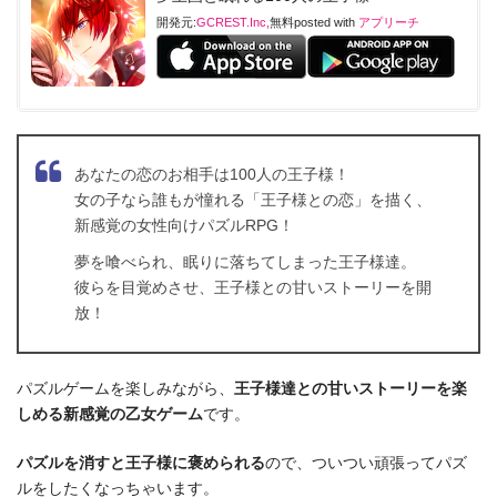
開発元:
GCREST.Inc,
無料
posted with
アプリーチ
あなたの恋のお相手は100人の王子様！
女の子なら誰もが憧れる「王子様との恋」を描く、
新感覚の女性向けパズルRPG！
夢を喰べられ、眠りに落ちてしまった王子様達。
彼らを目覚めさせ、王子様との甘いストーリーを開
放！
パズルゲームを楽しみながら、
王子様達との甘いストーリーを楽
しめる新感覚の乙女ゲーム
です。
パズルを消すと王子様に褒められる
ので、ついつい頑張ってパズ
ルをしたくなっちゃいます。