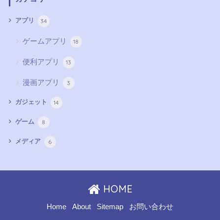
34
アプリ
ゲームアプリ
18
便利アプリ
13
漫画アプリ
3
14
ガジェット
8
ゲーム
6
メディア
HOME
Home
About
Sitemap
お問い合わせ