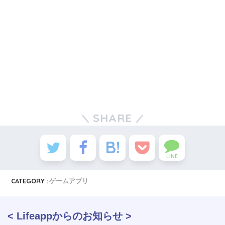
SHARE
LINE
CATEGORY :
ゲームアプリ
< Lifeappからのお知らせ >