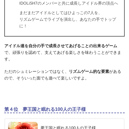
IDOLiSH7のメンバーと共に成長しアイドル界の頂点へ
まだまだアイドルとしてはひよっこの7人を、
リズムゲームでライブを演出し、あなたの手でトップ
に！
アイドル達を自分の手で成長させてあげることの出来るゲーム
で、頑張りを認めて、支えてあげる楽しさを味わうことができま
す。
ただのシュミレーションではなく、
リズムゲーム的な要素
がある
ので、そういった面でも遊べて楽しいですよ。
第４位 夢王国と眠れる100人の王子様
夢王国と眠れる100人の王子様